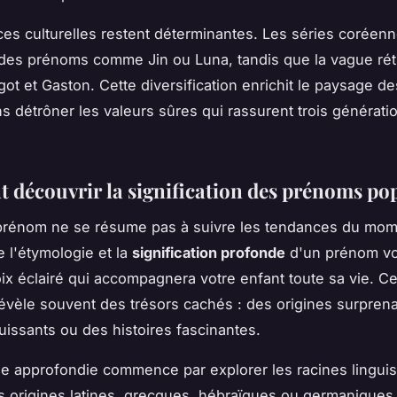
ces culturelles restent déterminantes. Les séries coréen
des prénoms comme Jin ou Luna, tandis que la vague rétr
got et Gaston. Cette diversification enrichit le paysage 
ns détrôner les valeurs sûres qui rassurent trois générati
découvrir la signification des prénoms po
 prénom ne se résume pas à suivre les tendances du mom
l'étymologie et la
signification profonde
d'un prénom vo
oix éclairé qui accompagnera votre enfant toute sa vie. Ce
vèle souvent des trésors cachés : des origines surpren
issants ou des histoires fascinantes.
e approfondie commence par explorer les racines linguis
 origines latines, grecques, hébraïques ou germaniques 