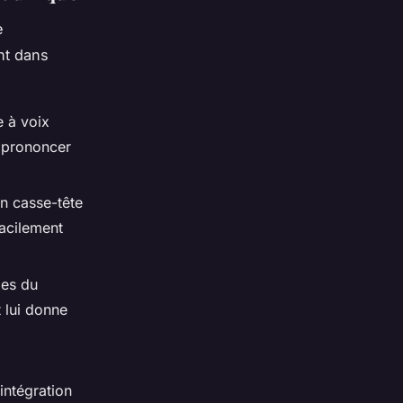
e
nt dans
e à voix
à prononcer
n casse-tête
facilement
les du
t lui donne
intégration