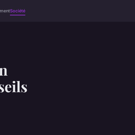
ement
Société
en
seils