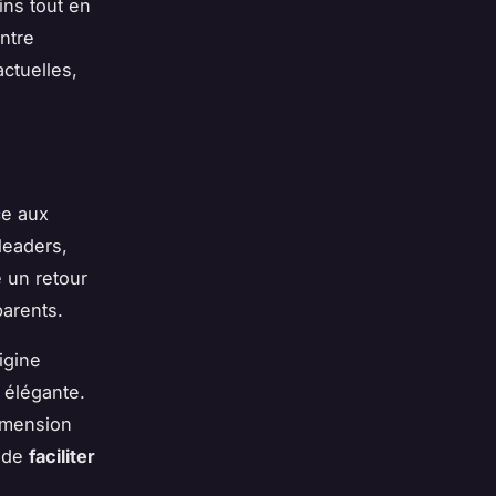
ins tout en
entre
ctuelles,
ce aux
leaders,
e un retour
parents.
igine
 élégante.
dimension
é de
faciliter