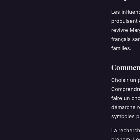
Les influen
propulsent 
revivre Mar
français sa
familles.
Comment 
Choisir un
Comprendre 
faire un ch
démarche ré
symboles pu
La recherch
prénom. Les