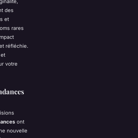
inalité,
nt des
s et
noms rares
impact
t réfléchie.
 et
ur votre
endances
isions
sances
ont
ne nouvelle