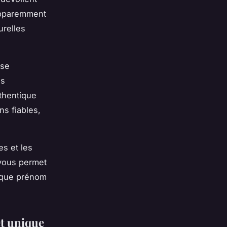
apparemment
urelles
yse
es
uthentique
s fiables,
es et les
 vous permet
aque prénom
et unique