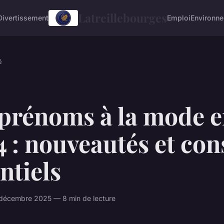
Latreillebourges
Divertissement
Emploi
Environn
é
 prénoms à la mode 
 : nouveautés et con
ntiels
décembre 2025 — 8 min de lecture