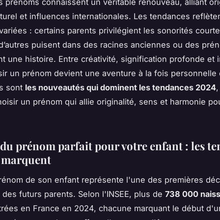
s prénoms connaissent un véritable renouveau, alliant orig
lturel et influences internationales. Les tendances reflète
variées : certains parents privilégient les sonorités courte
’autres puisent dans des racines anciennes ou des pré
t une histoire. Entre créativité, signification profonde et 
isir un prénom devient une aventure à la fois personnelle e
es sont
les nouveautés qui dominent les tendances 2024
,
isir un prénom qui allie originalité, sens et harmonie po
 du prénom parfait pour votre enfant : les t
i marquent
prénom de son enfant représente l'une des premières déc
 des futurs parents. Selon l'INSEE, plus de
738 000 nais
trées en France en 2024, chacune marquant le début d'u