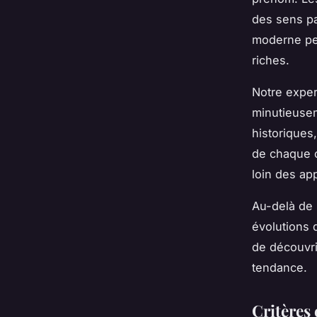
des sens pa
moderne peut
riches.
Notre expe
minutieuse
historiques,
de chaque c
loin des app
Au-delà de 
évolutions 
de découvri
tendance.
Critères