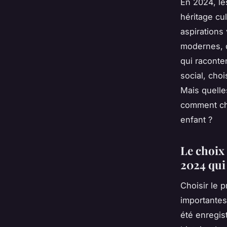
En 2024, le
héritage cu
aspirations 
modernes, d
qui raconten
social, cho
Mais quell
comment cho
enfant ?
Le choix
2024 qu
Choisir le 
importantes
été enregis