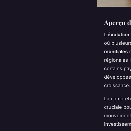
Aperçu d
L’
évolution
où plusieur
mondiales
d
régionales 
certains pa
développées 
croissance.
La compréh
cruciale pou
mouvements
investissem