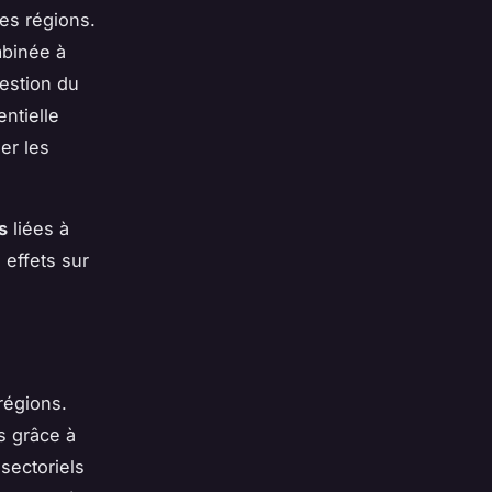
les régions.
mbinée à
estion du
ntielle
er les
s
liées à
 effets sur
régions.
s grâce à
ectoriels