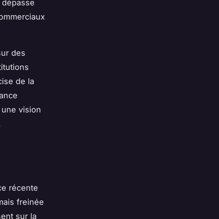
e dépasse
 commerciaux
sur des
itutions
ise de la
lance
 une vision
.
ce récente
ais freinée
ent sur la