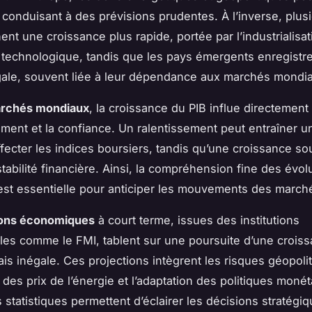
 conduisant à des prévisions prudentes. À l’inverse, plus
hent une croissance plus rapide, portée par l’industrialisat
n technologique, tandis que les pays émergents enregistr
gale, souvent liée à leur dépendance aux marchés mondi
rchés mondiaux
, la croissance du PIB influe directement 
ement et la confiance. Un ralentissement peut entraîner une
ffecter les indices boursiers, tandis qu’une croissance s
stabilité financière. Ainsi, la compréhension fine des évol
est essentielle pour anticiper les mouvements des march
ions économiques
à court terme, issues des institutions
ales comme le FMI, tablent sur une poursuite d’une crois
s inégale. Ces projections intègrent les risques géopolit
 des prix de l’énergie et l’adaptation des politiques monét
statistiques permettent d’éclairer les décisions stratégi