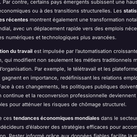
. Par contre, certains pays émergents subissent une hau
économiques ou à des transitions structurelles. Les
stati
s récentes
montrent également une transformation nota
ndial, avec un déplacement rapide vers des emplois néce
s numériques et technologiques plus avancées.
tion du travail
est impulsée par l’automatisation croissante
on, qui modifient non seulement les métiers traditionnels 
organisation. Par exemple, le télétravail et les plateform
gagnent en importance, redéfinissant les relations empl
ace à ces changements, les politiques publiques doivent
n continue et la reconversion professionnelle deviennent
les pour atténuer les risques de chômage structurel.
e ces
tendances économiques mondiales
dans le secteur
décideurs d’élaborer des stratégies efficaces pour acc
ion. Rester informé grâce aux données fiables facilite la 