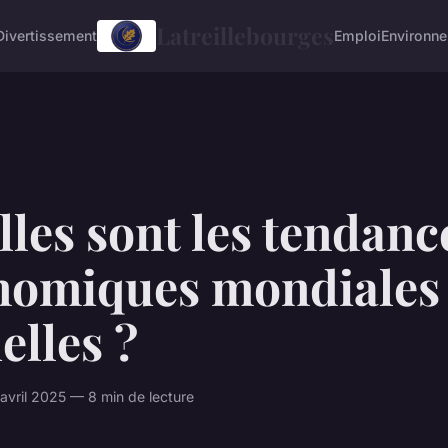
Latreillebourges
Divertissement
Emploi
Environn
les sont les tendanc
nomiques mondiales
elles ?
vril 2025 — 8 min de lecture