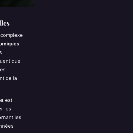
les
 complexe
omiques
s
quent que
ies
nt de la
es
est
r les
rnant les
onnées