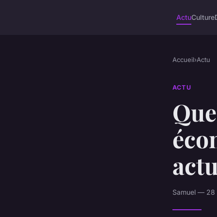
Actu
Culture
Accueil
›
Actu
ACTU
Quel
éco
actu
Samuel — 28 a