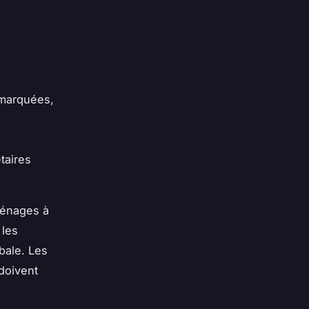
marquées,
taires
énages à
 les
bale. Les
 doivent