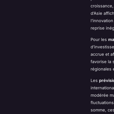
croissance,
d’Asie affic
l’innovatio
reprise iné
Pour les
ma
d’investiss
accrue et a
favorise la 
régionales 
Les
prévis
internation
modérée mai
fluctuations
somme, ces 