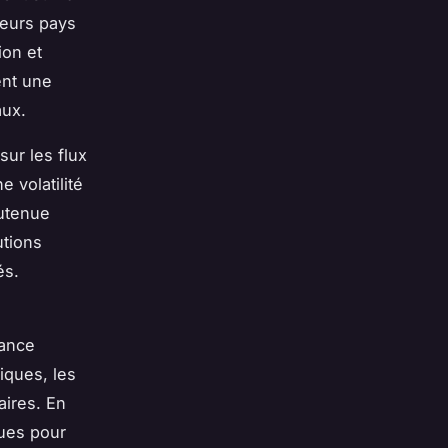
ieurs pays
ion et
ent une
aux.
sur les flux
 volatilité
outenue
utions
és.
sance
iques, les
aires. En
ques pour