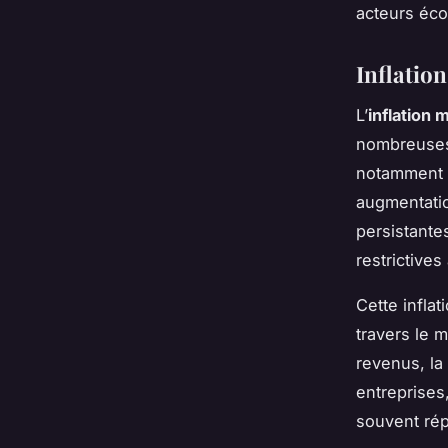
acteurs éco
Inflation
L’
inflation 
nombreuse
notamment d
augmentatio
persistante
restrictive
Cette infla
travers le 
revenus, la
entreprises
souvent ré