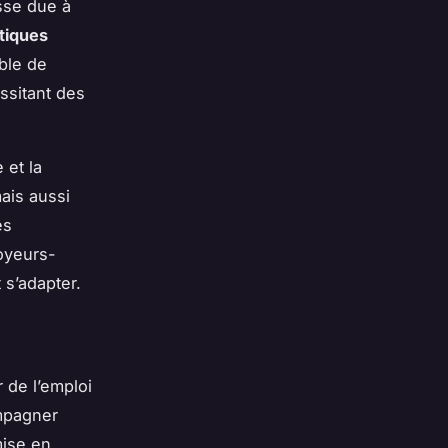
sse due à
stiques
ble de
ssitant des
 et la
mais aussi
es
oyeurs-
 s’adapter.
 de l’emploi
ompagner
mise en