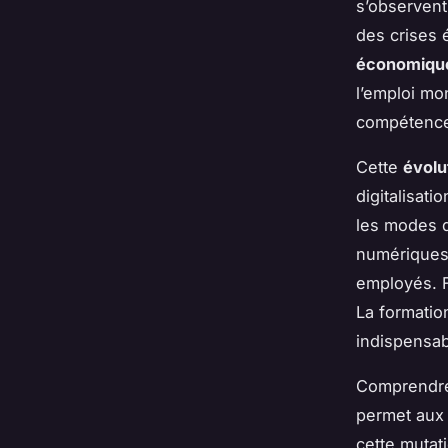
s’observent
des crises 
économique
l’emploi mo
compétence
Cette
évolu
digitalisati
les modes d’
numériques 
employés. F
La formatio
indispensab
Comprendr
permet aux 
cette mutat