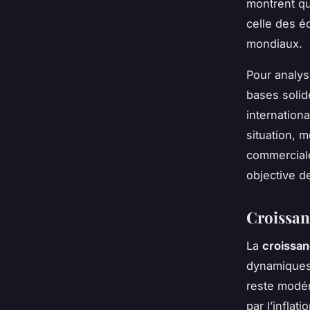
montrent q
celle des é
mondiaux.
Pour analys
bases solid
internation
situation, m
commerciale
objective d
Croissan
La
croissan
dynamiques 
reste modér
par l’inflat